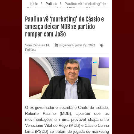
Início
/
Política
/
Paulino vê ‘marketing’ de
Cássio e ameaça deixar MDB se partido romper
Prefeitura de Sapé paga salários
com João
Paulino vê ‘marketing’ de Cássio e
dentro do mês trabalhado e injeta R$
ameaça deixar MDB se partido
romper com João
12 milhões na economia
Sem Censura PB
terça-feira, julho 27, 2021
Prefeitura de Sapé desenvolve ações
Política
para preservar tamarindeiro e
revitalizar Memorial Augusto dos
Anjos
O verdadeiro oxigênio do Estado
O ex-governador e secretário Chefe de Estado,
Democrático de Direito – Bacharela
Roberto Paulino (MDB), apostou que as
movimentações em uma provável chapa entre
aborda de maneira inédita no mundo
Veneziano Vital do Rêgo (MDB) e Cássio Cunha
Lima (PSDB) se tratam de jogada de marketing