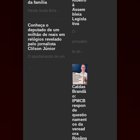
Ribeiro
da família
à
Assem
Nesta sexta-feira ...
bleia
Legisla
tiva
Conheça o
deputado de um
O
milhão de reais em
relógios revelado
presiden
pelo jornalista
Clilson Júnior
te da ...
O apartamento de um
...
Caldas
Brandã
o:
IPMCB
respon
de
questio
nament
os da
veread
ora
Rosâng