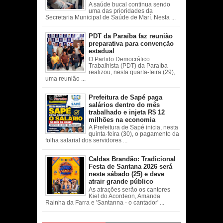
A saúde bucal continua sendo
uma das prioridades da
Secretaria Municipal de Saúde de Marí. Nesta ...
PDT da Paraíba faz reunião
preparativa para convenção
estadual
O Partido Democrático
Trabalhista (PDT) da Paraíba
realizou, nesta quarta-feira (29),
uma reunião ...
Prefeitura de Sapé paga
salários dentro do mês
trabalhado e injeta R$ 12
milhões na economia
A Prefeitura de Sapé inicia, nesta
quinta-feira (30), o pagamento da
folha salarial dos servidores ...
Caldas Brandão: Tradicional
Festa de Santana 2026 será
neste sábado (25) e deve
atrair grande público
As atrações serão os cantores
Kiel do Acordeon, Amanda
Rainha da Farra e 'Santanna - o cantador' ...