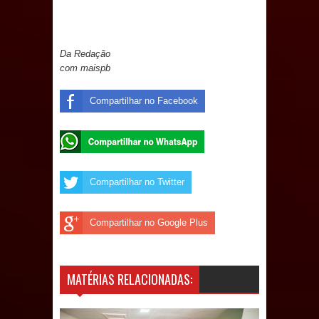
Diretório Nacional do PDT durante
Da Redação
Convenção em Brasília
com maispb
Dois Gigantes da Poesia Paraibana
Compartilhar no Facebook
inspiram a IV FEIRA LITERÁRIA DO
BREJO em Guarabira
Vereador Davyd Matias reúne cerca
Compartilhar no Twitter
de 200 lideranças em apoio à pré-
Compartilhar no Google Plus
candidatura de Denise Ribeiro à
Assembleia Legislativa
MATÉRIAS RELACIONADAS:
Mari marca presença no maior