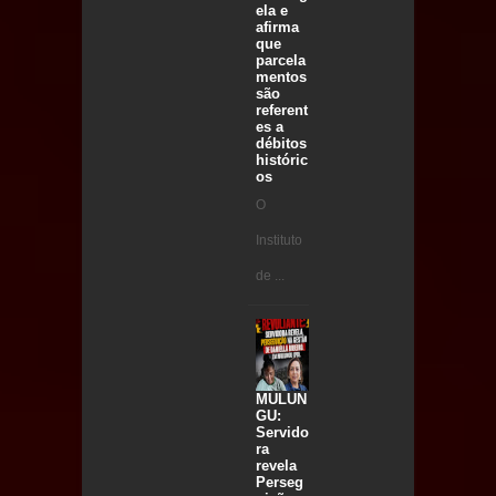
ela e
afirma
que
parcela
mentos
são
referent
es a
débitos
históric
os
O
Instituto
de ...
MULUN
GU:
Servido
ra
revela
Perseg