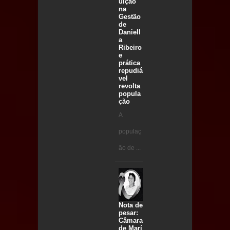
uição
na
Gestão
de
Daniell
a
Ribeiro
e
prática
repudiá
vel
revolta
popula
ção
A
populaç
ão de ...
Nota de
pesar:
Câmara
de Marí