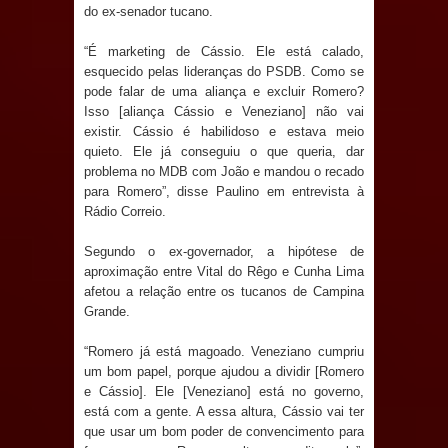
jurídico brasileiro, temas polêmicos;
do ex-senador tucano.
“É marketing de Cássio. Ele está calado,
Confira!
esquecido pelas lideranças do PSDB. Como se
pode falar de uma aliança e excluir Romero?
Prefeitura de Sapé promove
Isso [aliança Cássio e Veneziano] não vai
existir. Cássio é habilidoso e estava meio
campanha Julho Neon com ações de
quieto. Ele já conseguiu o que queria, dar
problema no MDB com João e mandou o recado
conscientização sobre saúde bucal
para Romero”, disse Paulino em entrevista à
Rádio Correio.
Caldas Brandão: gestão municipal
Segundo o ex-governador, a hipótese de
antecipa pagamento do mês de julho
aproximação entre Vital do Rêgo e Cunha Lima
afetou a relação entre os tucanos de Campina
e aquece economia para Festa de
Grande.
Santana
“Romero já está magoado. Veneziano cumpriu
um bom papel, porque ajudou a dividir [Romero
Saúde Bucal: Mais de 470 próteses
e Cássio]. Ele [Veneziano] está no governo,
está com a gente. A essa altura, Cássio vai ter
dentárias já foram entregues pela
que usar um bom poder de convencimento para