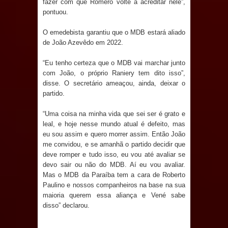
fazer com que Romero volte a acreditar nele”,
pontuou.
Prefeitura de Sapé em 2026
O emedebista garantiu que o MDB estará aliado
Caldas Brandão: Tradicional Festa de
de João Azevêdo em 2022.
Santana 2026 será neste sábado (25)
“Eu tenho certeza que o MDB vai marchar junto
com João, o próprio Raniery tem dito isso”,
e deve atrair grande público
disse. O secretário ameaçou, ainda, deixar o
partido.
Nota de pesar: Câmara de Marí
“Uma coisa na minha vida que sei ser é grato e
lamenta a morte da ex-vereadora
leal, e hoje nesse mundo atual é defeito, mas
eu sou assim e quero morrer assim. Então João
Neta do Sindicato
me convidou, e se amanhã o partido decidir que
deve romper e tudo isso, eu vou até avaliar se
Prefeito Major Sidnei busca em
devo sair ou não do MDB. Aí eu vou avaliar.
Mas o MDB da Paraíba tem a cara de Roberto
Brasília recursos para nova Casa de
Paulino e nossos companheiros na base na sua
maioria querem essa aliança e Vené sabe
Acolhida e CRAS de Sapé
disso” declarou.
Denise Ribeiro toma posse no