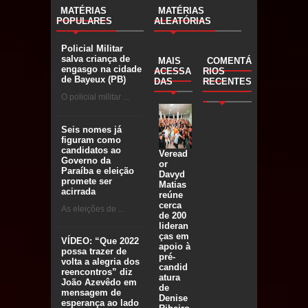
MATÉRIAS
MATÉRIAS
POPULARES
ALEATÓRIAS
Policial Militar
salva criança de
MAIS
COMENTÁ
engasgo na cidade
ACESSA
RIOS
de Bayeux (PB)
DAS
RECENTES
O policial militar ...
Seis nomes já
figuram como
candidatos ao
Veread
Governo da
or
Paraíba e eleição
Davyd
promete ser
Matias
acirrada
reúne
cerca
As eleições de ...
de 200
lideran
ças em
VÍDEO: “Que 2022
apoio à
possa trazer de
pré-
volta a alegria dos
candid
reencontros” diz
atura
João Azevêdo em
de
mensagem de
Denise
esperança ao lado