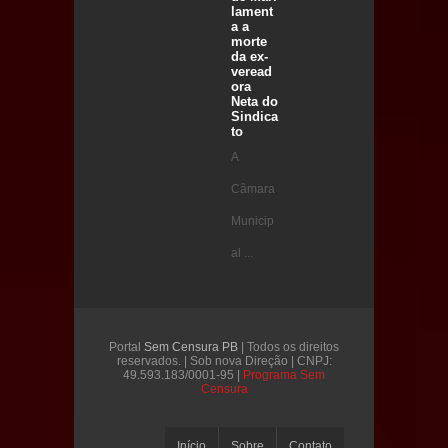
lament
a a
morte
da ex-
veread
ora
Neta do
Sindica
to
A
Câmara
Municip
al ...
Portal
Sem Censura PB
| Todos os direitos
reservados. | Sob nova Direção | CNPJ:
49.593.183/0001-95 |
Programa Sem
Censura
Início
Sobre
Contato