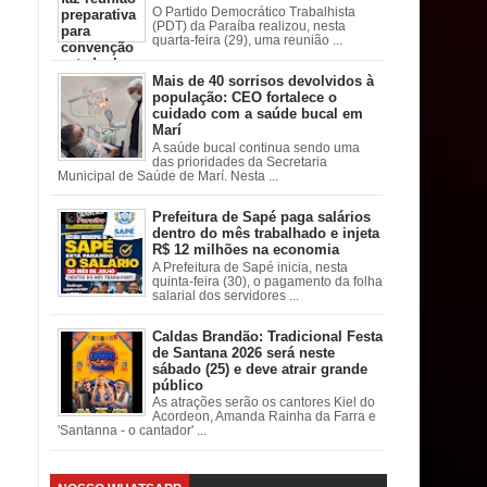
O Partido Democrático Trabalhista
(PDT) da Paraíba realizou, nesta
quarta-feira (29), uma reunião ...
Mais de 40 sorrisos devolvidos à
população: CEO fortalece o
cuidado com a saúde bucal em
Marí
A saúde bucal continua sendo uma
das prioridades da Secretaria
Municipal de Saúde de Marí. Nesta ...
Prefeitura de Sapé paga salários
dentro do mês trabalhado e injeta
R$ 12 milhões na economia
A Prefeitura de Sapé inicia, nesta
quinta-feira (30), o pagamento da folha
salarial dos servidores ...
Caldas Brandão: Tradicional Festa
de Santana 2026 será neste
sábado (25) e deve atrair grande
público
As atrações serão os cantores Kiel do
Acordeon, Amanda Rainha da Farra e
'Santanna - o cantador' ...