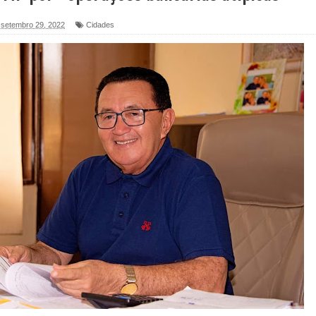
6 será neste sábado (25) e deve atrair grande público
, setembro 29, 2022
Cidades
a ex-vereadora Neta do Sindicato
s para nova Casa de Acolhida e CRAS de Sapé
 do PDT durante Convenção em Brasília
IV FEIRA LITERÁRIA DO BREJO em Guarabira
nças em apoio à pré-candidatura de Denise Ribeiro à
blica do planeta com foco na qualificação dos serviços do
 de Daniella Ribeiro e prática repudiável revolta