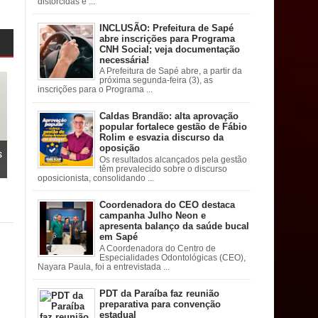
distorcidas e ...
INCLUSÃO: Prefeitura de Sapé
abre inscrições para Programa
CNH Social; veja documentação
necessária!
A Prefeitura de Sapé abre, a partir da
próxima segunda-feira (3), as
inscrições para o Programa ...
Caldas Brandão: alta aprovação
popular fortalece gestão de Fábio
Rolim e esvazia discurso da
oposição
s
Os resultados alcançados pela gestão
têm prevalecido sobre o discurso
oposicionista, consolidando ...
Coordenadora do CEO destaca
campanha Julho Neon e
apresenta balanço da saúde bucal
em Sapé
A Coordenadora do Centro de
Especialidades Odontológicas (CEO),
Nayara Paula, foi a entrevistada ...
PDT da Paraíba faz reunião
preparativa para convenção
estadual