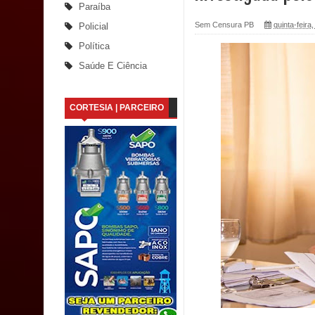
Paraíba
Caldas Brandão: Tradicional Festa de Santana 202
Sem Censura PB
quinta-feira
Policial
Política
Nota de pesar: Câmara de Marí lamenta a morte d
Saúde E Ciência
Prefeito Major Sidnei busca em Brasília recurso
CORTESIA | PARCEIRO
Denise Ribeiro toma posse no Diretório Nacional
Dois Gigantes da Poesia Paraibana inspiram a 
Vereador Davyd Matias reúne cerca de 200 lidera
Assembleia Legislativa
Mari marca presença no maior evento de saúde pú
SUS
MULUNGU: Servidora revela Perseguição na Gestão