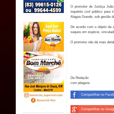
população
O promotor de Justiça João
inquérito civil público para
Caldas Brandão: IPMCB responde questionamento
Alagoa Grande, sob gestão do 
são referentes a débitos históricos
De acordo com o objeto da a
saques em espécie, vinculad
INCLUSÃO: Prefeitura de Sapé abre inscrições p
O promotor não dá mais deta
Caldas Brandão: alta aprovação popular fortalece
Da Redação
com pbagora
Compartilhar no Face
Compartilhar no Goog