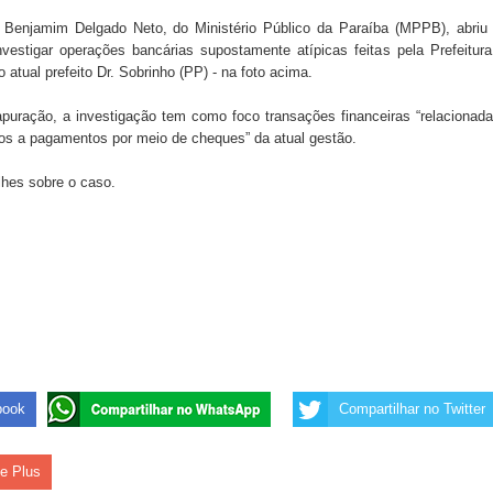
 Benjamim Delgado Neto, do Ministério Público da Paraíba (MPPB), abriu
 investigar operações bancárias supostamente atípicas feitas pela Prefeitur
s da vereadora Rosângela e afirma que parcelamentos
atual prefeito Dr. Sobrinho (PP) - na foto acima.
puração, a investigação tem como foco transações financeiras “relacionad
os a pagamentos por meio de cheques” da atual gestão.
ara Programa CNH Social; veja documentação necessária!
lhes sobre o caso.
 gestão de Fábio Rolim e esvazia discurso da oposição
book
Compartilhar no Twitter
le Plus