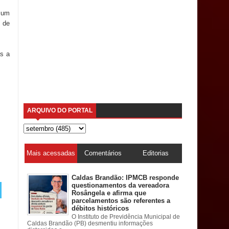
 um
a de
as a
ARQUIVO DO PORTAL
Mais acessadas
Comentários
Editorias
Caldas Brandão: IPMCB responde
questionamentos da vereadora
Rosângela e afirma que
parcelamentos são referentes a
débitos históricos
O Instituto de Previdência Municipal de
Caldas Brandão (PB) desmentiu informações